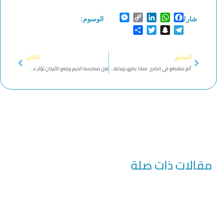
Messenger
Copy
LinkedIn
WhatsApp
Facebook
شارك:
الوسوم:
Link
Share
Twitter
Snapchat
Telegram
Next
Prev
السابق
التالي
ألم متقطع في الشرج: لماذا يظهر ويختفي؟
هل ممارسة الجيم ورفع الأوزان تؤثر على الشرج؟ نصائح لتجنب المضاعفات | د. دعد الطعاني
مقالات ذات صلة