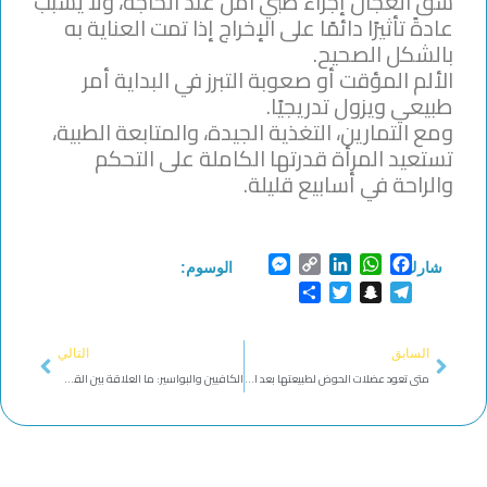
شق العجان إجراء طبي آمن عند الحاجة، ولا يسبب
عادةً تأثيرًا دائمًا على الإخراج إذا تمت العناية به
بالشكل الصحيح.
الألم المؤقت أو صعوبة التبرز في البداية أمر
طبيعي ويزول تدريجيًا.
ومع التمارين، التغذية الجيدة، والمتابعة الطبية،
تستعيد المرأة قدرتها الكاملة على التحكم
والراحة في أسابيع قليلة.
Messenger
Copy
LinkedIn
WhatsApp
Facebook
شارك:
الوسوم:
Link
Share
Twitter
Snapchat
Telegram
Next
Prev
السابق
التالي
متى تعود عضلات الحوض لطبيعتها بعد الولادة؟
الكافيين والبواسير: ما العلاقة بين القهوة والإخراج؟