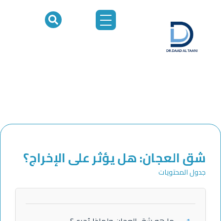
خطي
لى
لمحتوى
شق العجان: هل يؤثر على الإخراج؟
جدول المحتويات
1.
ما هو شق العجان ولماذا يُجرى؟