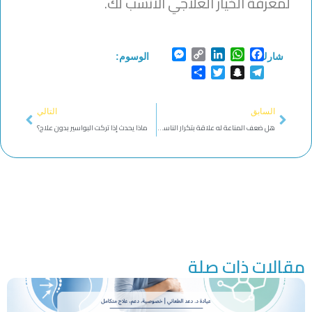
لمعرفة الخيار العلاجي الأنسب لك.
Messenger
Copy
LinkedIn
WhatsApp
Facebook
شارك:
الوسوم:
Link
Share
Twitter
Snapchat
Telegram
Next
Prev
السابق
التالي
هل ضعف المناعة له علاقة بتكرار الناسور الشرجي؟
ماذا يحدث إذا تركت البواسير بدون علاج؟
مقالات ذات صلة