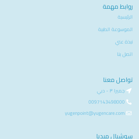
روابط مهمة
الرئيسية
الموسوعة الطبية
نبذة عني
اتصل بنا
تواصل معنا
جميرا ٣ - دبي
0097143498000​
yugenpoint@yugencare.com
سوشيال ميديا