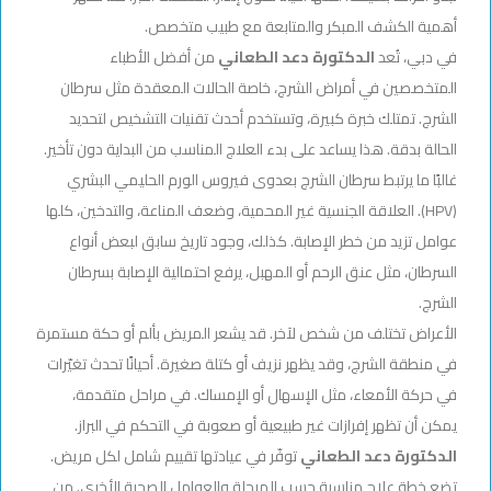
أهمية الكشف المبكر والمتابعة مع طبيب متخصص.
في دبي، تُعد
الدكتورة دعد الطعاني
من أفضل الأطباء
المتخصصين في أمراض الشرج، خاصة الحالات المعقدة مثل سرطان
الشرج. تمتلك خبرة كبيرة، وتستخدم أحدث تقنيات التشخيص لتحديد
الحالة بدقة. هذا يساعد على بدء العلاج المناسب من البداية دون تأخير.
غالبًا ما يرتبط سرطان الشرج بعدوى فيروس الورم الحليمي البشري
(HPV). العلاقة الجنسية غير المحمية، وضعف المناعة، والتدخين، كلها
عوامل تزيد من خطر الإصابة. كذلك، وجود تاريخ سابق لبعض أنواع
السرطان، مثل عنق الرحم أو المهبل، يرفع احتمالية الإصابة بسرطان
الشرج.
الأعراض تختلف من شخص لآخر. قد يشعر المريض بألم أو حكة مستمرة
في منطقة الشرج، وقد يظهر نزيف أو كتلة صغيرة. أحيانًا تحدث تغيّرات
في حركة الأمعاء، مثل الإسهال أو الإمساك. في مراحل متقدمة،
يمكن أن تظهر إفرازات غير طبيعية أو صعوبة في التحكم في البراز.
الدكتورة دعد الطعاني
توفّر في عيادتها تقييم شامل لكل مريض.
تضع خطة علاج مناسبة حسب المرحلة والعوامل الصحية الأخرى. من