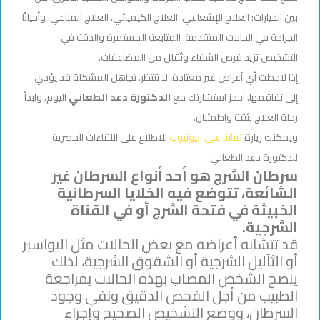
بين الخيارات: العلاج الإشعاعي، العلاج الكيميائي، العلاج المناعي، وأحيانًا
الجراحة في الحالات المتقدمة. المتابعة المستمرة والدقة في
التشخيص تزيد فرص الشفاء وتُقلل من المضاعفات.
إذا لاحظت أي أعراض غير معتادة، لا تنتظر. تجاهل المشكلة قد يؤدي
إلى تفاقمها. احجز استشارتك مع
الدكتورة دعد الطعاني
اليوم، وابدأ
رحلة العلاج بثقة واطمئنان.
ويمكنك زيارة
قناتنا على اليوتيوب
للاطلاع على اللقاءات الحصرية
للدكتورة دعد الطعاني
سرطان الشرج هو أحد أنواع السرطان غير
الشائعة، تتوضع فيه الخلايا السرطانية
الخبيثة في فتحة الشرج أو في القناة
الشرجية.
قد تتشابه أعراضه مع بعض الحالات مثل البواسير
أو الثآليل الشرجية أو الشقوق الشرجية، لذلك
ينصح الشخص المصاب بهذه الحالات بمراجعة
الطبيب من أجل الفحص الدقيق ونفي وجود
السرطان، ووضع التشخيص الصحيح وإجراء